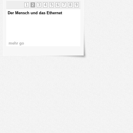
1
2
3
4
5
6
7
8
9
Der Mensch und das Ethernet
kurze USV Kunde
mehr go
mehr go