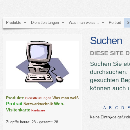
Produkte
Dienstleistungen
Was man weiss...
Portrait
S
Suchen
DIESE SITE
Suchen Sie et
durchsuchen. 
gesuchten Beg
können auch 
Produkte
Was man weiß
Dienstleistungen
Protrait
Web-
Netzwerktechnik
A
B
C
D
E
Visitenkarte
Hardware
Keine Eintr�ge gefund
Zugriffe heute: 28 - gesamt: 28.