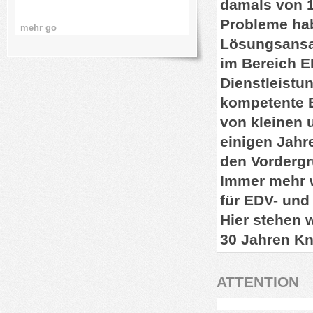
damals von 1
Probleme hab
mehr go
mehr go
Lösungsansa
im Bereich E
Dienstleistun
kompetente 
von kleinen u
einigen Jahre
den Vordergr
Immer mehr w
für EDV- und 
Hier stehen 
30 Jahren Kn
ATTENTION