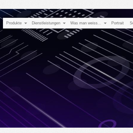
Produkte
Dienstleistungen
Was man weiss...
Portrait
S