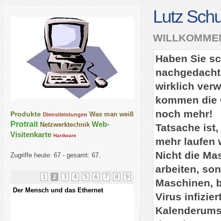
Lutz Schu
WILLKOMMEN
Haben Sie s
nachgedacht
wirklich ver
kommen die 
noch mehr!
Produkte
Was man weiß
Dienstleistungen
Protrait
Web-
Netzwerktechnik
Tatsache ist
Visitenkarte
Hardware
mehr laufen 
Nicht die Ma
Zugriffe heute: 67 - gesamt: 67.
arbeiten, son
1
2
3
4
5
6
7
8
9
Maschinen, b
Der Mensch und das Ethernet
kurze USV Kunde
Virus infizie
Kalenderumst